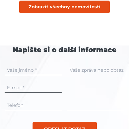
Zobrazit všechny nemovitosti
Napište si o další informace
Vaše jméno *
Vaše zpráva nebo dotaz
E-mail *
Telefon