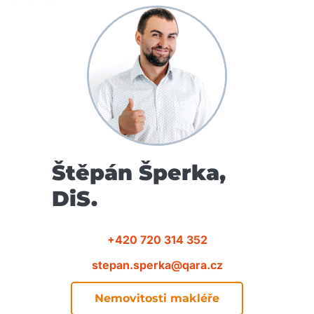
Štěpán Šperka,
DiS.
+420 720 314 352
stepan.sperka@qara.cz
Nemovitosti makléře