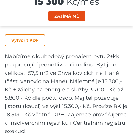
15 300
Kč/měs
ZAJÍMÁ MĚ
Vytvořit PDF
Nabízíme dlouhodobý pronájem bytu 2+kk
pro pracující jednotlivce či rodinu. Byt je o
velikosti 57,5 m2 ve Chvalkovicích na Hané
(část Ivanovic na Hané). Nájemné je 15.300,-
Kč + zálohy na energie a služby 3.700,- Kč až
5.800,- Kč dle počtu osob. Majitel požaduje
jistotu (kauci) ve výši 15.300,- Kč. Provize RK je
18.513,- Kč včetně DPH. Zájemce prověřujeme
v Insolvenčním rejstříku i Centrálním registru
exekucí.