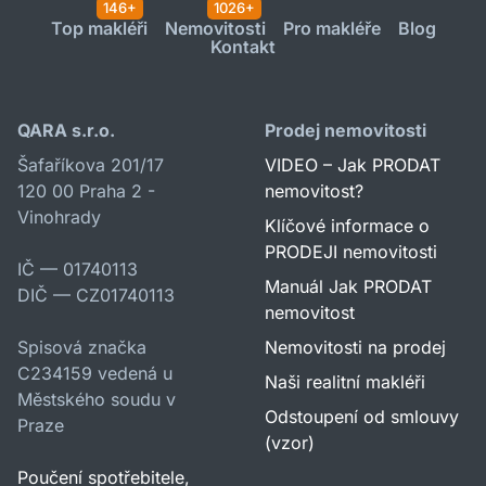
146+
1026+
Top makléři
Nemovitosti
Pro makléře
Blog
Kontakt
QARA s.r.o.
Prodej nemovitosti
Šafaříkova 201/17
VIDEO – Jak PRODAT
120 00 Praha 2 -
nemovitost?
Vinohrady
Klíčové informace o
PRODEJI nemovitosti
IČ — 01740113
Manuál Jak PRODAT
DIČ — CZ01740113
nemovitost
Spisová značka
Nemovitosti na prodej
C234159 vedená u
Naši realitní makléři
Městského soudu v
Odstoupení od smlouvy
Praze
(vzor)
Poučení spotřebitele,