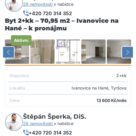
26 nemovitostí
v nabídce
+420 720 314 352
Byt 2+kk – 70,95 m2 – Ivanovice na
Hané – k pronájmu
Aktivní
Dispozice
2+kk
Lokalita
Ivanovice na Hané, Tyršova
Cena
13 600
Kč/měs
Štěpán Šperka, DiS.
26 nemovitostí
v nabídce
+420 720 314 352