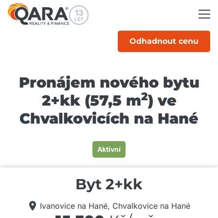
13
LET
Odhadnout cenu
Pronájem nového bytu
2
2+kk (57,5 m
) ve
Chvalkovicích na Hané
Aktivní
Byt 2+kk
Ivanovice na Hané, Chvalkovice na Hané