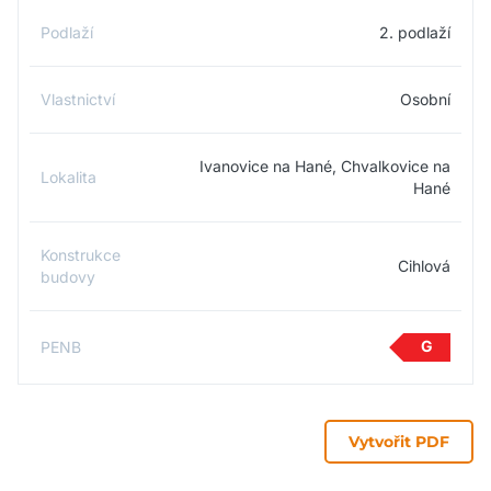
Podlaží
2. podlaží
Vlastnictví
Osobní
Ivanovice na Hané, Chvalkovice na
Lokalita
Hané
Konstrukce
Cihlová
budovy
G
PENB
Vytvořit PDF