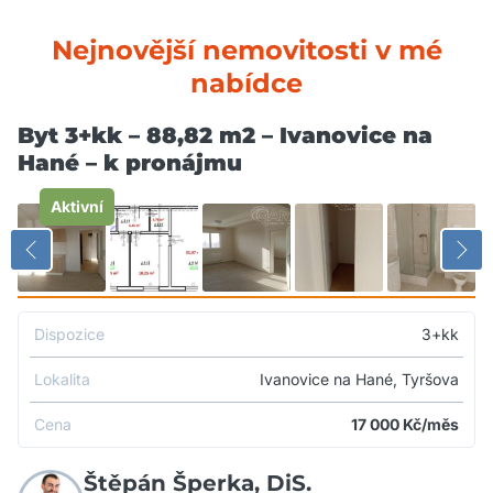
Nejnovější nemovitosti v mé
nabídce
Byt 3+kk – 88,82 m2 – Ivanovice na
Hané – k pronájmu
Aktivní
Dispozice
3+kk
Lokalita
Ivanovice na Hané, Tyršova
Cena
17 000
Kč/měs
Štěpán Šperka, DiS.