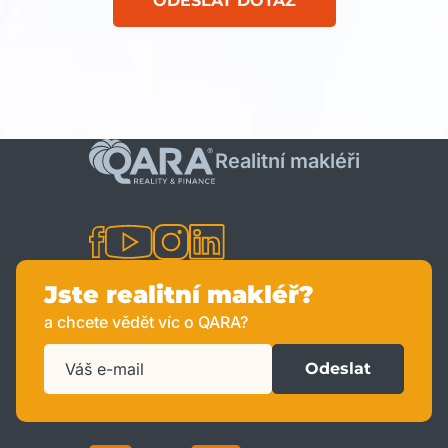
ODESLAT DOTAZ
Realitní makléři
Jste realitní makléř?
a chcete vědět víc o QARA?
Odeslat