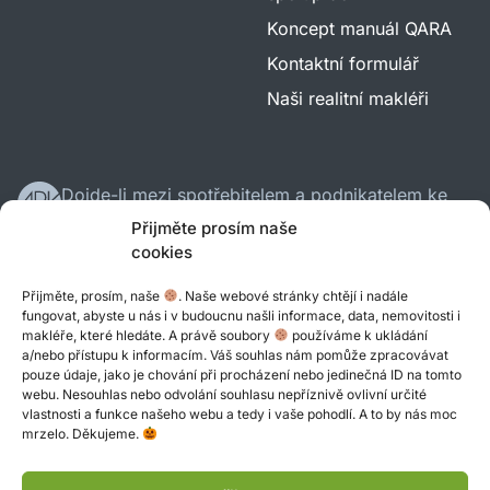
Koncept manuál QARA
Kontaktní formulář
Naši realitní makléři
Dojde-li mezi spotřebitelem a podnikatelem ke
sporu, má spotřebitel právo na jeho mimosoudní
Přijměte prosím naše
řešení. Návrh na mimosoudní řešení sporu podle
cookies
zákona č. 634/1992 Sb., o ochraně spotřebitele,
Přijměte, prosím, naše
. Naše webové stránky chtějí i nadále
podá na Českou obchodní inspekci. Veškeré
fungovat, abyste u nás i v budoucnu našli informace, data, nemovitosti i
podrobnosti k mimosoudnímu řešení jsou
makléře, které hledáte. A právě soubory
používáme k ukládání
uvedeny na stránkách České obchodní inspekce
a/nebo přístupu k informacím. Váš souhlas nám pomůže zpracovávat
pouze údaje, jako je chování při procházení nebo jedinečná ID na tomto
www.coi.cz.
webu. Nesouhlas nebo odvolání souhlasu nepříznivě ovlivní určité
vlastnosti a funkce našeho webu a tedy i vaše pohodlí. A to by nás moc
Copyright 2020—2026 © QARA. Design
Víťa
mrzelo. Děkujeme.
Válka
, kód
Dušan Zvonár
Ochrana osobních údajů
Použití souborů Cookie