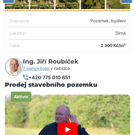
Dispozice
Pozemek, bydlení
Lokalita
Dírná
Cena
2 300
Kč/m²
Ing. Jiří Roubíček
7 nemovitostí
v nabídce
+420 775 010 651
Prodej stavebního pozemku
Aktivní