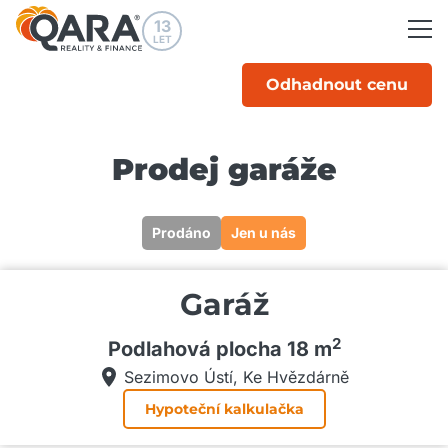
13
LET
Odhadnout cenu
Prodej garáže
Tato nabídka již není aktivní
Prodáno
Jen u nás
Garáž
2
Podlahová plocha 18 m
Sezimovo Ústí, Ke Hvězdárně
Hypoteční kalkulačka