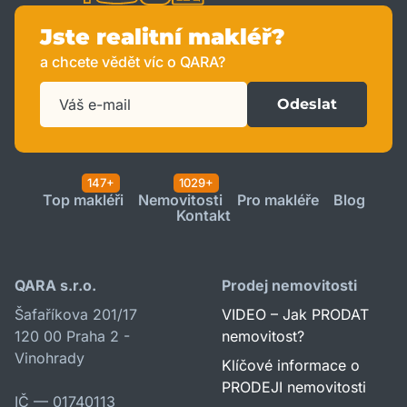
Jste realitní makléř?
a chcete vědět víc o QARA?
Odeslat
147+
1029+
Top makléři
Nemovitosti
Pro makléře
Blog
Kontakt
QARA s.r.o.
Prodej nemovitosti
Šafaříkova 201/17
VIDEO – Jak PRODAT
120 00 Praha 2 -
nemovitost?
Vinohrady
Klíčové informace o
PRODEJI nemovitosti
IČ — 01740113