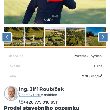
Dispozice
Pozemek, bydlení
Lokalita
Dírná
Cena
2 300
Kč/m²
Ing. Jiří Roubíček
7 nemovitostí
v nabídce
+420 775 010 651
Prodej stavebního pozemku