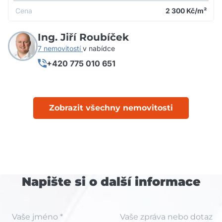
Cena
2 300
Kč/m²
Ing. Jiří Roubíček
7 nemovitostí
v nabídce
+420 775 010 651
Zobrazit všechny nemovitosti
Napište si o další informace
Vaše jméno *
Vaše zpráva nebo dotaz