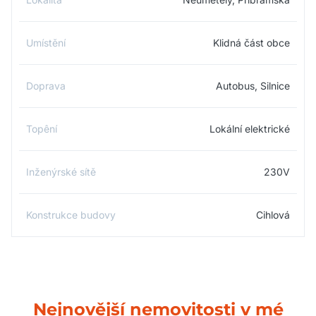
Umístění
Klidná část obce
Doprava
Autobus, Silnice
Topêní
Lokální elektrické
Inženýrské sítě
230V
Konstrukce budovy
Cihlová
Nejnovější nemovitosti v mé