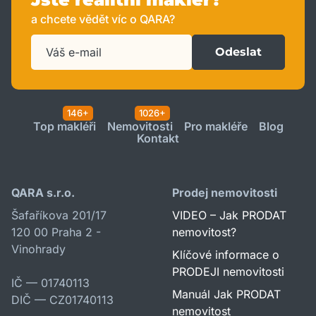
a chcete vědět víc o QARA?
Odeslat
146+
1026+
Top makléři
Nemovitosti
Pro makléře
Blog
Kontakt
QARA s.r.o.
Prodej nemovitosti
Šafaříkova 201/17
VIDEO – Jak PRODAT
120 00 Praha 2 -
nemovitost?
Vinohrady
Klíčové informace o
PRODEJI nemovitosti
IČ — 01740113
Manuál Jak PRODAT
DIČ — CZ01740113
nemovitost