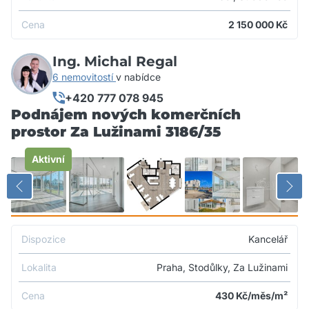
Cena
2 150 000
Kč
Ing. Michal Regal
6 nemovitostí
v nabídce
+420 777 078 945
Podnájem nových komerčních
prostor Za Lužinami 3186/35
Aktivní
Dispozice
Kancelář
Lokalita
Praha, Stodůlky, Za Lužinami
Cena
430
Kč/měs/m²