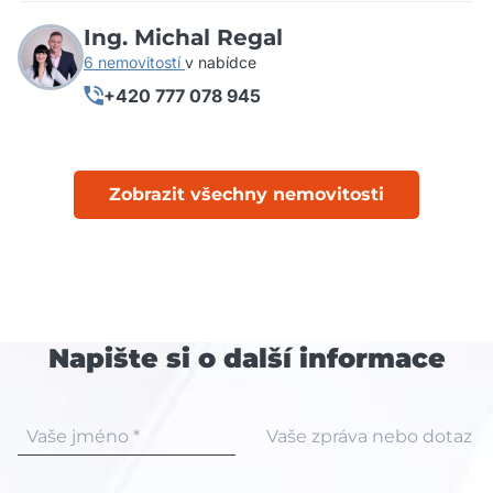
Ing. Michal Regal
6 nemovitostí
v nabídce
+420 777 078 945
Zobrazit všechny nemovitosti
Napište si o další informace
Vaše jméno *
Vaše zpráva nebo dotaz