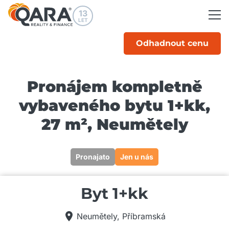
13
LET
Odhadnout cenu
Pronájem kompletně
vybaveného bytu 1+kk,
27 m², Neumětely
Tato nabídka již není aktivní
Pronajato
Jen u nás
Byt 1+kk
Neumětely, Příbramská