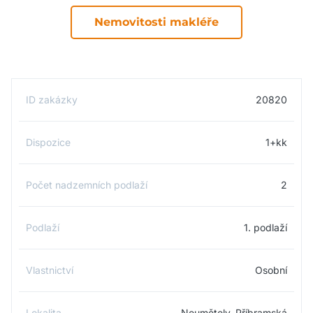
Nemovitosti makléře
ID zakázky
20820
Dispozice
1+kk
Počet nadzemních podlaží
2
Podlaží
1. podlaží
Vlastnictví
Osobní
Lokalita
Neumětely, Příbramská