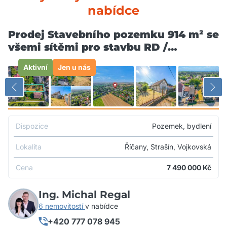
nabídce
Prodej Stavebního pozemku 914 m² se
všemi sítěmi pro stavbu RD /
dvojdomu Říčany, Strašín
Aktivní
Jen u nás
Dispozice
Pozemek, bydlení
Lokalita
Říčany, Strašín, Vojkovská
Cena
7 490 000
Kč
Ing. Michal Regal
6 nemovitostí
v nabídce
+420 777 078 945