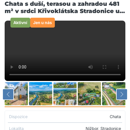
Chata s duší, terasou a zahradou 481
m² v srdci Křivoklátska Stradonice u
Nižboru
Aktivní
Jen u nás
Dispozice
Chata
Lokalita
Nižbor, Stradonice